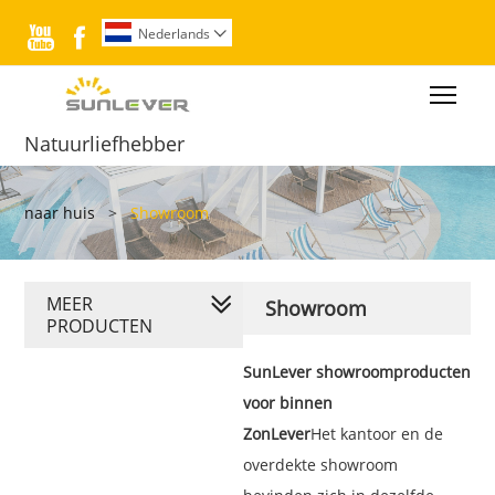


Nederlands

Togg
Natuurliefhebber
naar huis
>
Showroom
MEER
Showroom
PRODUCTEN
SunLever showroomproducten
voor binnen
ZonLever
Het kantoor en de
overdekte showroom