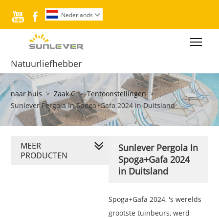


Nederlands

Togg
Natuurliefhebber
naar huis
>
Zaak C
>
Tentoonstellingen
>
Sunlever Pergola In Spoga+Gafa 2024 in Duitsland
MEER
Sunlever Pergola In
PRODUCTEN
Spoga+Gafa 2024
in Duitsland
Spoga+Gafa 2024, 's werelds
grootste tuinbeurs, werd